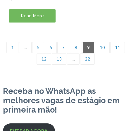
Read More
1
…
5
6
7
8
9
10
11
12
13
…
22
Receba no WhatsApp as
melhores vagas de estágio em
primeira mão!